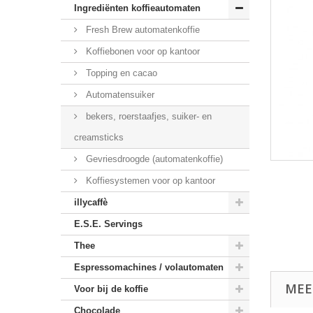
Ingrediënten koffieautomaten
Fresh Brew automatenkoffie
Koffiebonen voor op kantoor
Topping en cacao
Automatensuiker
bekers, roerstaafjes, suiker- en
creamsticks
Gevriesdroogde (automatenkoffie)
Koffiesystemen voor op kantoor
illycaffè
E.S.E. Servings
Thee
Espressomachines / volautomaten
MEE
Voor bij de koffie
Chocolade