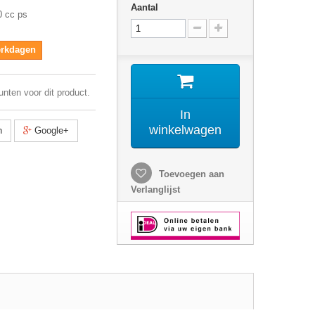
Aantal
0 cc ps
werkdagen
unten voor dit product.
In
winkelwagen
n
Google+
Toevoegen aan
Verlanglijst