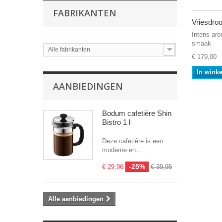
FABRIKANTEN
Vriesdroo
Intens aro
smaak
Alle fabrikanten
€ 179,00
In wink
AANBIEDINGEN
Bodum cafetière Shin
Bistro 1 l
Deze cafetière is een
moderne en...
-25%
€ 29,96
€ 39,95
Alle aanbiedingen