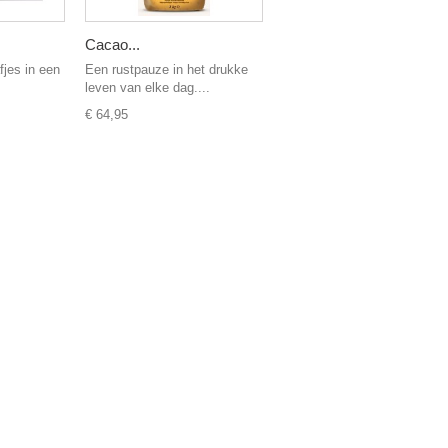
Cacao...
fjes in een
Een rustpauze in het drukke
leven van elke dag....
€ 64,95