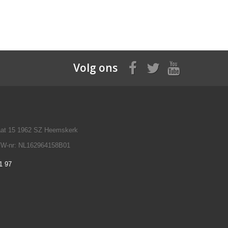
Volg ons
raat 15 1962 SZ Heemskerk
TW-nr: NL162964158B01
1 97