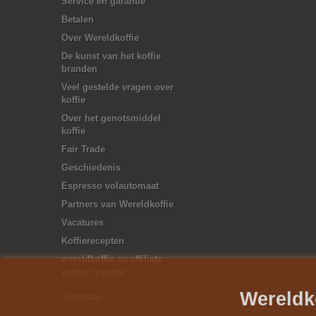
Service en garantie
Betalen
Over Wereldkoffie
De kunst van het koffie
branden
Veel gestelde vragen over
koffie
Over het genotsmiddel
koffie
Fair Trade
Geschiedenis
Espresso volautomaat
Partners van Wereldkoffie
Vacatures
Koffierecepten
wereldkoffie.eu affiliate
partner pagina
Wereldk
Informatie