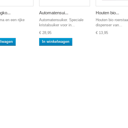
gko...
Automatensui...
Houten bio...
ma en een rijke
Automatensuiker. Speciale
Houten bio roerstaa
kristalsuiker voor in...
dispenser van...
€ 28,95
€ 13,95
elwagen
In winkelwagen