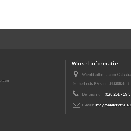
Winkel informatie
Wereldkoffie, Jacob Catsst
ucten
Netherlands KVK-nr: 34330838 B
Bel ons nu:
+31(0)251 - 29 3
E-mail:
info@wereldkoffie.eu