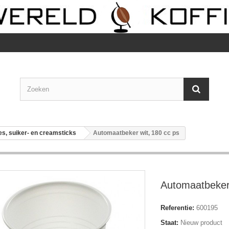
es, suiker- en creamsticks
Automaatbeker wit, 180 cc ps
Automaatbeker 
Referentie:
600195
Staat:
Nieuw product