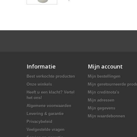
Informatie
Mijn account
Best verkochte producten
Mijn bestellingen
Onze winkels
Mijn geretourneerde prod
Heeft u een klacht? Vertel
Mijn creditnota's
het ons!
Mijn adressen
Algemene voorwaarden
Mijn gegevens
Levering & garantie
Mijn waardebonnen
Privacybeleid
Veelgestelde vragen