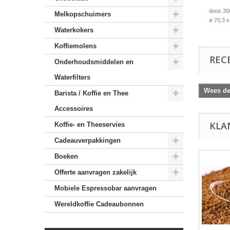
doos 30
Melkopschuimers
ø 70,3 
Waterkokers
Koffiemolens
REC
Onderhoudsmiddelen en
Waterfilters
Wees de 
Barista / Koffie en Thee
Accessoires
KLA
Koffie- en Theeservies
Cadeauverpakkingen
Boeken
Offerte aanvragen zakelijk
Mobiele Espressobar aanvragen
Wereldkoffie Cadeaubonnen