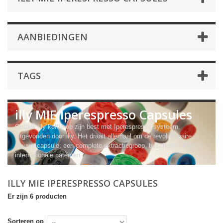
AANBIEDINGEN
TAGS
illy MIE Iperespresso Capsules
Ontdek illy koffie op zijn best met Iperespresso systeem,
uitgevonden door illy. Het draait allemaal om de revolutionaire
nieuwe capsule: een complete extractiegroep, beschermd door 5
internationale patenten.
ILLY MIE IPERESPRESSO CAPSULES
Er zijn 6 producten
Sorteren op