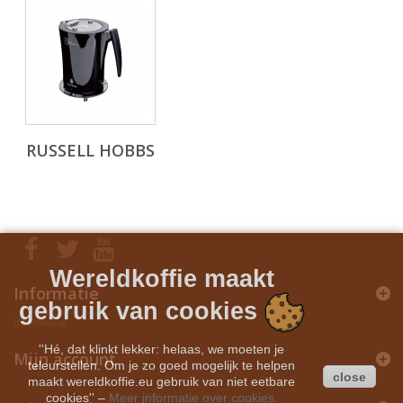
RUSSELL HOBBS
Wereldkoffie maakt
Informatie
gebruik van cookies
Informatie
''Hé, dat klinkt lekker: helaas, we moeten je
Mijn account
teleurstellen. Om je zo goed mogelijk te helpen
close
maakt wereldkoffie.eu gebruik van niet eetbare
cookies''
–
Meer informatie over cookies.