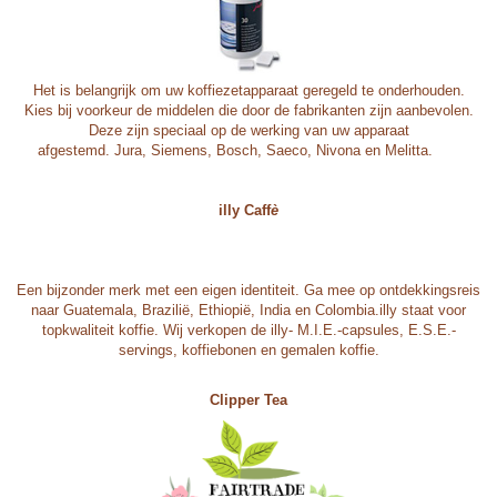
Het is belangrijk om uw koffiezetapparaat geregeld te onderhouden.
Kies bij voorkeur de middelen die door de fabrikanten zijn aanbevolen.
Deze zijn speciaal op de werking van uw apparaat
afgestemd.
Jura
,
Siemens
,
Bosch
,
Saeco
,
Nivona
en
Melitta
.
illy Caff
è
Een bijzonder merk met een eigen identiteit. Ga mee op ontdekkingsreis
naar Guatemala, Brazilië, Ethiopië, India en Colombia.
illy
staat voor
topkwaliteit koffie. Wij verkopen de illy-
M.I.E.-capsules
,
E.S.E.-
servings
,
koffiebonen
en
gemalen koffie
.
Clipper Tea