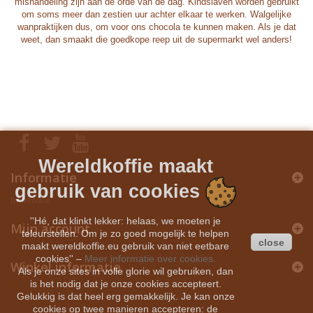
mishandeling zijn aan de orde van de dag. Kindslaven worden gebruikt
om soms meer dan zestien uur achter elkaar te werken. Walgelijke
wanpraktijken dus, om voor ons chocola te kunnen maken. Als je dat
weet, dan smaakt die goedkope reep uit de supermarkt wel anders!
TAG: KOFFIEBONEN, Fair Trade, ESPRESSO, KOFFIE,
VOLAUTOMAAT, ESPRESSOMACHINE, ESPRESSOBONEN
Wereldkoffie maakt
Informatie
gebruik van cookies
Informatie
''Hé, dat klinkt lekker: helaas, we moeten je
Mijn account
teleurstellen. Om je zo goed mogelijk te helpen
close
maakt wereldkoffie.eu gebruik van niet eetbare
cookies''
–
Meer informatie over cookies.
Winkel informatie
Als je onze sites in volle glorie wil gebruiken, dan
is het nodig dat je onze cookies accepteert.
Gelukkig is dat heel erg gemakkelijk. Je kan onze
cookies op twee manieren accepteren: de