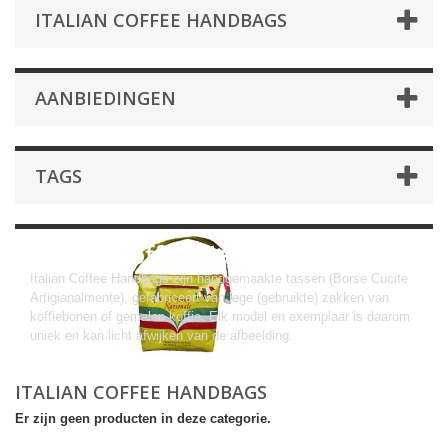
ITALIAN COFFEE HANDBAGS
AANBIEDINGEN
TAGS
Italian Coffee Handbags
Italian Coffee Handbags zijn handgemaakte tassen (Borse Cucite
Artigianalmente), gefabriceert van lege (gebruikte) zakken van
koffiebonen of gemalen koffie. Elk model en exemplaar is daarom
uniek en kan licht afwijken van de afbeelding.
ITALIAN COFFEE HANDBAGS
Er zijn geen producten in deze categorie.