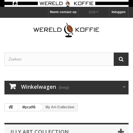
Neem contact op
Inloggen
EUR
Winkelwagen
(leeg)
illycaffè
illy Art Collection
ILLY ART COLLECTION