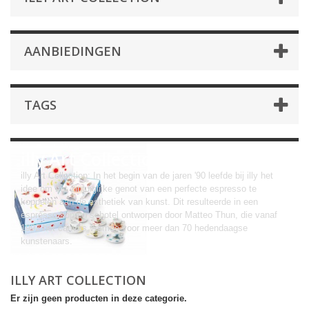
AANBIEDINGEN
TAGS
illy Art Collection
illy Art Collection: In het begin van de jaren '90 leefde bij illy het
idee om het zintuiglijke genot van een perfecte espresso te
koppelen aan de esthetiek van kunst. Dit resulteerde in een
espresso kop en schotel ontworpen door Matteo Thun, die vanaf
1992 het canvas vormde voor meer dan 70 hedendaagse
kunstenaars.
ILLY ART COLLECTION
Er zijn geen producten in deze categorie.