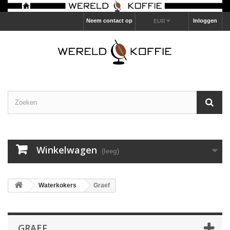
Neem contact op
Inloggen
EUR
Winkelwagen
(leeg)
Waterkokers
Graef
GRAEF