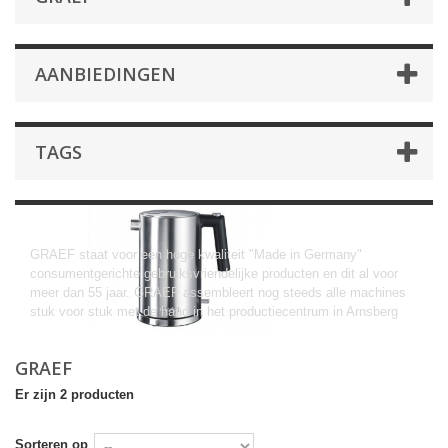
AANBIEDINGEN
TAGS
Graef
GRAEF staat voor een hoge kwaliteit "Made in Germany"
consumentgerichte gebruiksvriendelijke producten en dit al voor
meer dan 55 jaar. GRAEF assembleert nog steeds alle machines
stuk voor stuk met de hand in het productiecentrum in Arnsberg
GRAEF
Er zijn 2 producten
Sorteren op