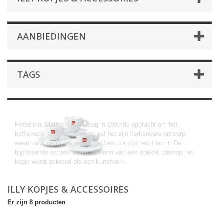
AANBIEDINGEN
TAGS
illy kopjes & Accessoires
Porselein: Matteo Thun kreeg in 1990 de opdracht om het
koffiekopje te hertekenen en gaf het zijn herkenbare ontwerp,
waarin ook de illy-espresso het best tot zijn recht komt. De
bijpassende schotel kreeg de vorm van een sokkel, waarop het
kopje wordt getoond als een kunstwerk.
ILLY KOPJES & ACCESSOIRES
Er zijn 8 producten