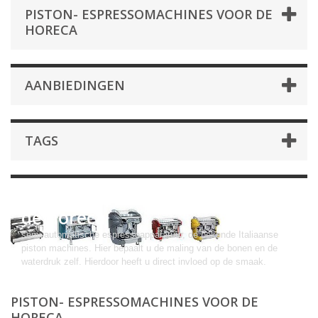
PISTON- ESPRESSOMACHINES VOOR DE
HORECA
AANBIEDINGEN
TAGS
piston- espressomachines voor
de horeca
semi-automatische espressoapparatuur, de bekende Italiaanse
piston machines. Hier bepaalt u de maling van de bonen en de
waterdruk zelf. Hierdoor heeft u direct invloed op de smaak.
PISTON- ESPRESSOMACHINES VOOR DE
HORECA