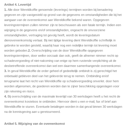
Artikel 4. Levertijd
1.
Alle door Wereldkoffie genoemde (leverings) termijnen worden bij benadering
gegeven en zijn vastgesteld op grond van de gegevens en omstandigheden die bij het
aangaan van de overeenkomst aan Wereldkoffie bekend waren. Opgegeven
leveringstermijnen zullen nimmer zijn te beschouwen als een fatale termijn. Indien een
wijziging in de gegevens en/of omstandigheden, ongeacht de onvoorziene
omstandigheden, vertraging tot gevolg heeft, wordt de leveringsdatum
dienovereenkomstig verlaat. Bij niet tijdige levering dient Wereldkoffie schriftelijk in
gebreke te worden gesteld, waarbij haar nog een redelijke termijn tot levering moet
worden geboden.
2.
Overschrijding van de door Wereldkoffie opgegeven
leveringstermijnen, door welke oorzaak dan ook, geeft de afnemer nimmer recht op
schadevergoeding of niet-nakoming van enige op hem rustende verplichting uit de
desbetreffende overeenkomst dan wel een daarmee samenhangende overeenkomst.
3.
In geval Wereldkoffie de order geheel of gedeeltelijk ontbindt is zij gerechtigd het
onbetaald gebleven deel van het geleverde terug te nemen. Ontbinding en/of
terugname laat het recht van Wereldkoffie op schadevergoeding onverlet. door hem
worden afgenomen, de goederen worden dan te zijner beschikking opgeslagen voor
zijn rekening en risico.
4.
Bij overschrijding van de maximale levertijd van 30 werkdagen heeft u het recht de
overeenkomst
kosteloos te ontbinden. Hiervoor dient u een e-mail, fax of brief aan
Wereldkoffie te sturen. Eventuele betalingen worden in dat geval binnen 30 werkdagen
na de kennisgeving aan u geretourneerd.
Artikel 5. Wijziging van de overeenkomst