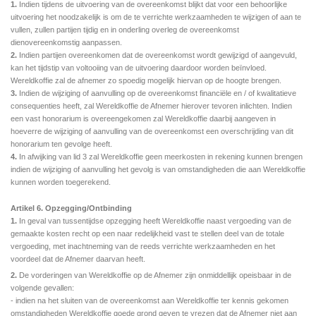
1.
Indien tijdens de uitvoering van de overeenkomst blijkt dat voor een behoorlijke
uitvoering het noodzakelijk is om de te verrichte werkzaamheden te wijzigen of aan te
vullen, zullen partijen tijdig en in onderling overleg de overeenkomst
dienovereenkomstig aanpassen.
2.
Indien partijen overeenkomen dat de overeenkomst wordt gewijzigd of aangevuld,
kan het tijdstip van voltooiing van de uitvoering daardoor worden beïnvloed.
Wereldkoffie zal de afnemer zo spoedig mogelijk hiervan op de hoogte brengen.
3.
Indien de wijziging of aanvulling op de overeenkomst financiële en / of kwalitatieve
consequenties heeft, zal Wereldkoffie de Afnemer hierover tevoren inlichten. Indien
een vast honorarium is overeengekomen zal Wereldkoffie daarbij aangeven in
hoeverre de wijziging of aanvulling van de overeenkomst een overschrijding van dit
honorarium ten gevolge heeft.
4.
In afwijking van lid 3 zal Wereldkoffie geen meerkosten in rekening kunnen brengen
indien de wijziging of aanvulling het gevolg is van omstandigheden die aan Wereldkoffie
kunnen worden toegerekend.
Artikel 6. Opzegging/Ontbinding
1.
In geval van tussentijdse opzegging heeft Wereldkoffie naast vergoeding van de
gemaakte kosten recht op een naar redelijkheid vast te stellen deel van de totale
vergoeding, met inachtneming van de reeds
verrichte werkzaamheden en het
voordeel dat de Afnemer daarvan heeft.
2.
De vorderingen van Wereldkoffie op de Afnemer zijn onmiddellijk opeisbaar in de
volgende gevallen:
- indien na het sluiten van de overeenkomst aan Wereldkoffie ter kennis gekomen
omstandigheden Wereldkoffie goede grond geven te vrezen dat de Afnemer niet aan