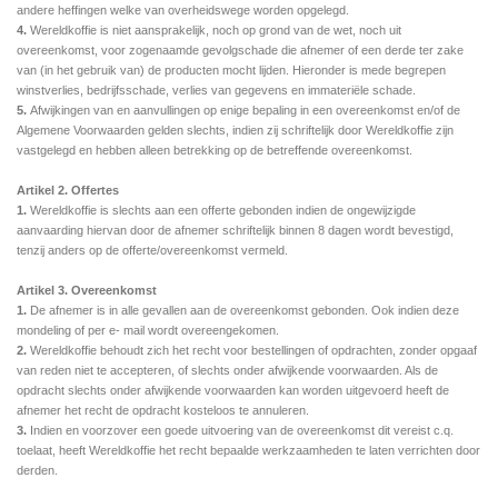
andere heffingen welke van overheidswege worden opgelegd.
4.
Wereldkoffie is niet aansprakelijk, noch op grond van de wet, noch uit
overeenkomst, voor zogenaamde gevolgschade die afnemer of een derde ter zake
van (in het gebruik van) de producten mocht lijden. Hieronder is mede begrepen
winstverlies, bedrijfsschade, verlies van gegevens en immateriële schade.
5.
Afwijkingen van en aanvullingen op enige bepaling in een overeenkomst en/of de
Algemene Voorwaarden gelden slechts, indien zij schriftelijk door Wereldkoffie zijn
vastgelegd en hebben alleen betrekking op de betreffende overeenkomst.
Artikel 2. Offertes
1.
Wereldkoffie is slechts aan een offerte gebonden indien de ongewijzigde
aanvaarding hiervan door de afnemer schriftelijk binnen 8 dagen wordt bevestigd,
tenzij anders op de offerte/overeenkomst vermeld.
Artikel 3. Overeenkomst
1.
De afnemer is in alle gevallen aan de overeenkomst gebonden. Ook indien deze
mondeling of per e- mail wordt overeengekomen.
2.
Wereldkoffie behoudt zich het recht voor bestellingen of opdrachten, zonder opgaaf
van reden niet te
accepteren, of slechts onder afwijkende voorwaarden. Als de
opdracht slechts onder afwijkende voorwaarden kan worden uitgevoerd heeft de
afnemer het recht de opdracht kosteloos te annuleren.
3.
Indien en voorzover een goede uitvoering van de overeenkomst dit vereist c.q.
toelaat, heeft Wereldkoffie het recht bepaalde werkzaamheden te laten verrichten door
derden.