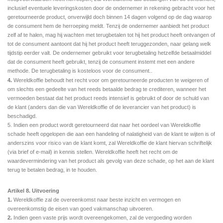
inclusief eventuele leveringskosten door de ondernemer in rekening gebracht voor het
geretourneerde product, onverwijld doch binnen 14 dagen volgend op de dag waarop
de consument hem de herroeping meldt. Tenzij de ondernemer aanbiedt het product
zelf af te halen, mag hij wachten met terugbetalen tot hij het product heeft ontvangen of
tot de consument aantoont dat hij het product heeft teruggezonden, naar gelang welk
tijdstip eerder valt. De ondernemer gebruikt voor terugbetaling hetzelfde betaalmiddel
dat de consument heeft gebruikt, tenzij de consument instemt met een andere
methode. De terugbetaling is kosteloos voor de consument.
.
4.
Wereldkoffie behoudt het recht voor om geretourneerde producten te weigeren of
om slechts een gedeelte van het reeds betaalde bedrag te crediteren, wanneer het
vermoeden bestaat dat het product reeds intensief is gebruikt of door de schuld van
de klant (anders dan die van Wereldkoffie of de leverancier van het product) is
beschadigd.
5.
Indien een product wordt geretourneerd dat naar het oordeel van Wereldkoffie
schade heeft opgelopen die aan een handeling of nalatigheid van de klant te wijten is of
anderszins voor risico van de klant komt, zal Wereldkoffie de klant hiervan schriftelijk
(via brief of e-mail) in kennis stellen. Wereldkoffie heeft het recht om de
waardevermindering van het product als gevolg van deze schade, op het aan de klant
terug te betalen bedrag, in te houden.
Artikel 8. Uitvoering
1.
Wereldkoffie zal de overeenkomst naar beste inzicht en vermogen en
overeenkomstig de eisen van goed vakmanschap uitvoeren.
2.
Indien geen vaste prijs wordt overeengekomen, zal de vergoeding worden