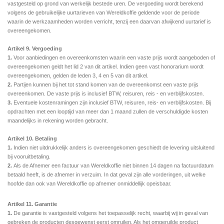
vastgesteld op grond van werkelijk bestede uren. De vergoeding wordt berekend
volgens de gebruikelijke uurtarieven van Wereldkoffie geldende voor de periode
waarin de werkzaamheden worden verricht, tenzij een daarvan afwijkend uurtarief is
overeengekomen.
Artikel 9. Vergoeding
1.
Voor aanbiedingen en overeenkomsten waarin een vaste prijs wordt aangeboden of
overeengekomen
geldt het lid 2 van dit artikel. Indien geen vast honorarium wordt
overeengekomen, gelden de leden 3, 4 en 5 van dit artikel.
2.
Partijen kunnen bij het tot stand komen van de overeenkomst een vaste prijs
overeenkomen. De vaste prijs is inclusief BTW, reisuren, reis - en verblijfskosten.
3.
Eventuele kostenramingen zijn inclusief BTW, reisuren, reis- en verblijfskosten. Bij
opdrachten met een looptijd van meer dan 1 maand zullen de verschuldigde kosten
maandelijks in rekening worden gebracht.
Artikel 10. Betaling
1.
Indien niet uitdrukkelijk anders is overeengekomen geschiedt de levering uitsluitend
bij vooruitbetaling.
2.
Als de Afnemer een factuur van Wereldkoffie niet binnen 14 dagen na factuurdatum
betaald heeft, is de afnemer in verzuim. In dat geval zijn alle vorderingen, uit welke
hoofde dan ook van Wereldkoffie op afnemer onmiddellijk opeisbaar.
Artikel 11. Garantie
1.
De garantie is vastgesteld volgens het toepasselijk recht, waarbij wij in geval van
gebreken de producten desgewenst eerst omruilen. Als het omgeruilde product