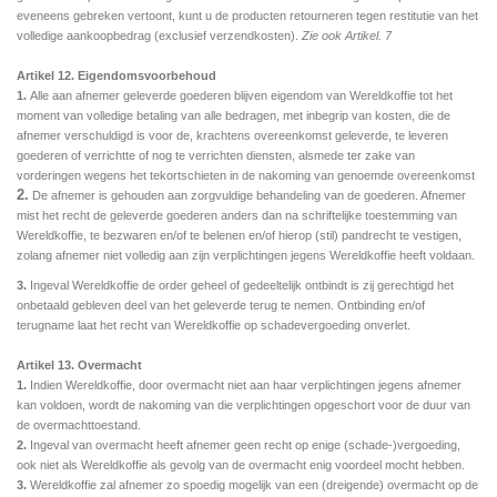
eveneens gebreken vertoont, kunt u de producten retourneren tegen restitutie van het
volledige aankoopbedrag (exclusief verzendkosten).
Zie ook Artikel. 7
Artikel 12. Eigendomsvoorbehoud
1.
Alle aan afnemer geleverde goederen blijven eigendom van Wereldkoffie tot het
moment van volledige
betaling van alle bedragen, met inbegrip van kosten, die de
afnemer verschuldigd is voor de,
krachtens overeenkomst geleverde, te leveren
goederen of verrichtte of nog te verrichten diensten, alsmede ter zake van
vorderingen wegens het tekortschieten in de nakoming van genoemde overeenkomst
2.
De afnemer is gehouden aan zorgvuldige behandeling van de goederen. Afnemer
mist het recht de geleverde goederen anders dan na schriftelijke toestemming van
Wereldkoffie, te bezwaren en/of te belenen en/of hierop (stil) pandrecht te vestigen,
zolang afnemer niet volledig aan zijn verplichtingen jegens Wereldkoffie heeft voldaan.
3.
Ingeval Wereldkoffie de order geheel of gedeeltelijk ontbindt is zij gerechtigd het
onbetaald gebleven deel van het geleverde terug te nemen. Ontbinding en/of
terugname laat het recht van Wereldkoffie op schadevergoeding onverlet.
Artikel 13. Overmacht
1.
Indien Wereldkoffie, door overmacht niet aan haar verplichtingen jegens afnemer
kan voldoen, wordt de nakoming van die verplichtingen opgeschort voor de duur van
de overmachttoestand.
2.
Ingeval van overmacht heeft afnemer geen recht op enige (schade-)vergoeding,
ook niet als Wereldkoffie als gevolg van de overmacht enig voordeel mocht hebben.
3.
Wereldkoffie zal afnemer zo spoedig mogelijk van een (dreigende) overmacht op de