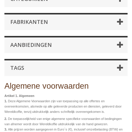
FABRIKANTEN
AANBIEDINGEN
TAGS
Algemene voorwaarden
Artikel 1. Algemeen
1.
Deze Algemene Voorwaarden zijn van toepassing op alle offertes en
overeenkomsten, alsmede op alle
geleverde producten en diensten, geleverd door
Wereldkoffie, tenzij uitdrukkelijk anders schriftelijk overeengekomen is.
2.
De toepasselijkheid van enige algemene specifieke voorwaarden of bedingingen
van afnemer wordt door Wereldkoffie uitdrukkelijk van de hand gewezen.
3.
Alle prijzen worden aangegeven in Euro`s (€), inclusief omzetbelasting (BTW) en