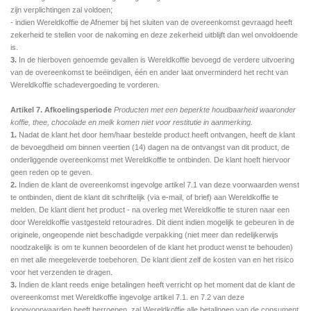
zijn verplichtingen zal voldoen;
- indien Wereldkoffie de Afnemer bij het sluiten van de overeenkomst gevraagd heeft
zekerheid te stellen voor de nakoming en deze zekerheid uitblijft dan wel onvoldoende
is.
3.
In de hierboven genoemde gevallen is Wereldkoffie bevoegd de verdere uitvoering
van de overeenkomst te beëindigen, één en ander laat onverminderd het recht van
Wereldkoffie schadevergoeding te vorderen.
Artikel 7. Afkoelingsperiode
Producten met een beperkte houdbaarheid waaronder
koffie, thee, chocolade en melk komen niet voor restitutie in aanmerking.
1.
Nadat de klant het door hem/haar bestelde product heeft ontvangen, heeft de klant
de bevoegdheid om binnen veertien (14) dagen na de ontvangst van dit product, de
onderliggende overeenkomst met Wereldkoffie te ontbinden. De klant hoeft hiervoor
geen reden op te geven.
2.
Indien de klant de overeenkomst ingevolge artikel 7.1 van deze voorwaarden wenst
te ontbinden, dient de klant dit schriftelijk (via e-mail, of brief) aan Wereldkoffie te
melden. De klant dient het product - na overleg met Wereldkoffie te sturen naar een
door Wereldkoffie vastgesteld retouradres. Dit dient indien mogelijk te gebeuren in de
originele, ongeopende niet beschadigde verpakking (n
iet meer dan redelijkerwijs
noodzakelijk is om te kunnen beoordelen of de klant het product wenst te behouden)
en met alle meegeleverde toebehoren. De klant dient zelf de kosten van en het risico
voor het verzenden te dragen.
3.
Indien de klant reeds enige betalingen heeft verricht op het moment dat de klant de
overeenkomst met Wereldkoffie ingevolge artikel 7.1. en 7.2 van deze
koopvoorwaarden heeft herroepen, zal Wereldkoffie alle betalingen van de consument,