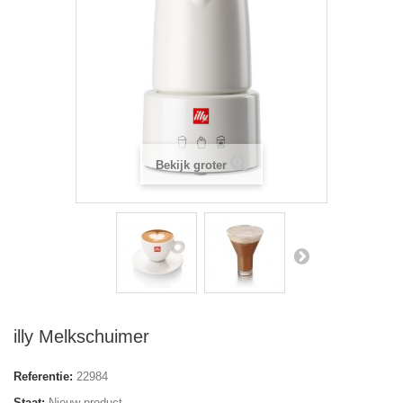
Bekijk groter
illy Melkschuimer
Referentie:
22984
Staat:
Nieuw product