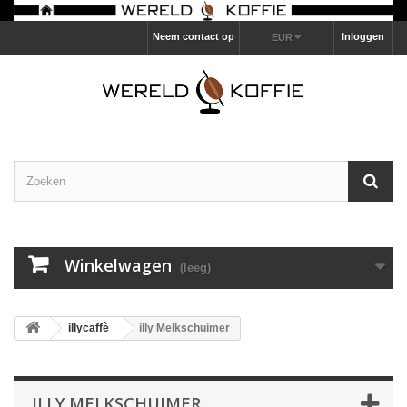
Neem contact op
Inloggen
EUR
Winkelwagen
(leeg)
illycaffè
illy Melkschuimer
ILLY MELKSCHUIMER