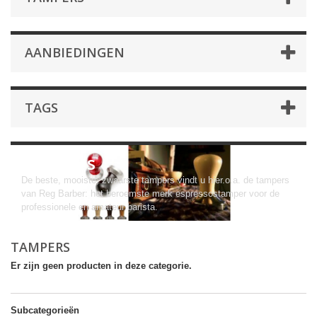
AANBIEDINGEN
TAGS
Tampers
De beste, mooiste, zwaarste tampers vindt u hier.o.a. de tampers
van Reg Barber: het beroemste merk espressostamper voor de
professionele en amateur barista.
TAMPERS
Er zijn geen producten in deze categorie.
Subcategorieën