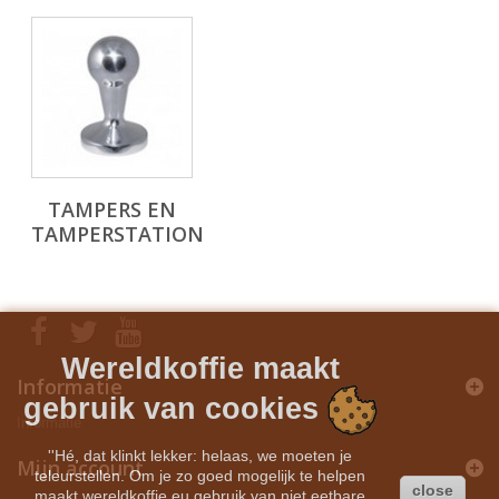
TAMPERS EN
TAMPERSTATION
Wereldkoffie maakt
Informatie
gebruik van cookies
Informatie
''Hé, dat klinkt lekker: helaas, we moeten je
Mijn account
teleurstellen. Om je zo goed mogelijk te helpen
close
maakt wereldkoffie.eu gebruik van niet eetbare