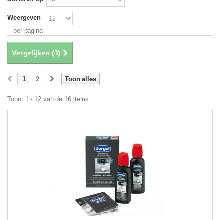
Weergeven
per pagina
Vergelijken (
0
)
1
2
Toon alles
Toont 1 - 12 van de 16 items