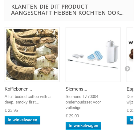
KLANTEN DIE DIT PRODUCT
AANGESCHAFT HEBBEN KOCHTEN OOK...
Koffiebonen...
Siemens...
Espre
A full-bodied coffee with a
Siemens TZ70004
Deze 
deep, smoky first...
onderhoudsset voor
wijze 
volledige...
€ 23,95
€ 23,9
€ 29,00
In winkelwagen
In 
In winkelwagen