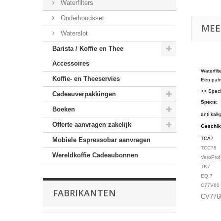
Waterfilters
Onderhoudsset
MEE
Waterslot
Barista / Koffie en Thee
Accessoires
Waterfil
Koffie- en Theeservies
Eén patro
>> Speci
Cadeauverpakkingen
Specs:
Boeken
anti kal
Offerte aanvragen zakelijk
Geschik
TCA7
Mobiele Espressobar aanvragen
TCC78
Wereldkoffie Cadeaubonnen
VeroProf
TK7
EQ.7
C77V60
FABRIKANTEN
CV776