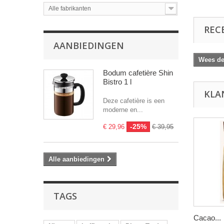
Alle fabrikanten
REC
AANBIEDINGEN
Wees de 
Bodum cafetière Shin
Bistro 1 l
KLA
Deze cafetière is een
moderne en...
-25%
€ 29,96
€ 39,95
Alle aanbiedingen
TAGS
Cacao...