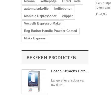
Nivona
koffiepotje
Direct Trade
Een rustpa
leven van 
automatenkoffie
koffiebonen
€ 64,95
Mobiele Espressobar
clipper
Voccelli Espresso Maker
Reg Barber Handle Powder Coated
Moka Express
BEKEKEN PRODUCTEN
Bosch-Siemens Brita...
Langere levensduur van
uw dure...