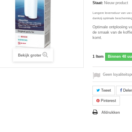
Staat:
Nieuw product
Langere levensduur van uw 
dankzij optimale bescherming
Optimale ontplooiing v
de smaak van de koffie 
komt.
Bekijk groter
1
Item
Binnen 48 uu
Geen loyaliteitsp
Tweet
Dele
Pinterest
Afdrukken