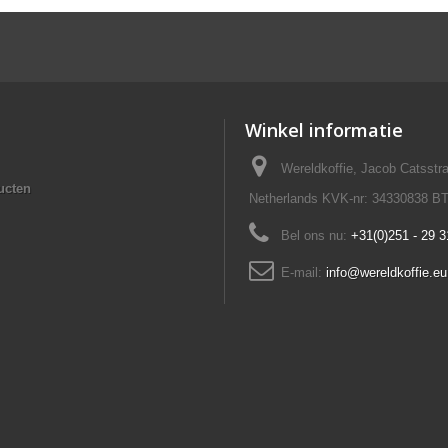
Winkel informatie
Wereldkoffie, Jacob Catsst
ucten
Netherlands KVK-nr: 34330838 B
Bel ons nu:
+31(0)251 - 29 3
E-mail:
info@wereldkoffie.eu