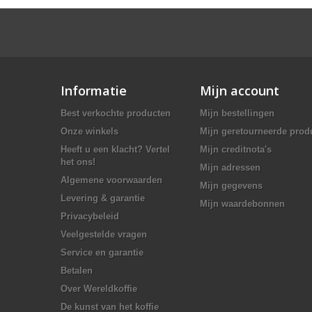
Informatie
Mijn account
Best verkochte producten
Mijn bestellingen
Onze winkels
Mijn geretourneerde prod
Heeft u een klacht? Vertel
Mijn creditnota's
het ons!
Mijn adressen
Algemene voorwaarden
Mijn gegevens
Levering & garantie
Mijn waardebonnen
Privacybeleid
Veelgestelde vragen
Service en garantie
Betalen
Over Wereldkoffie
De kunst van het koffie