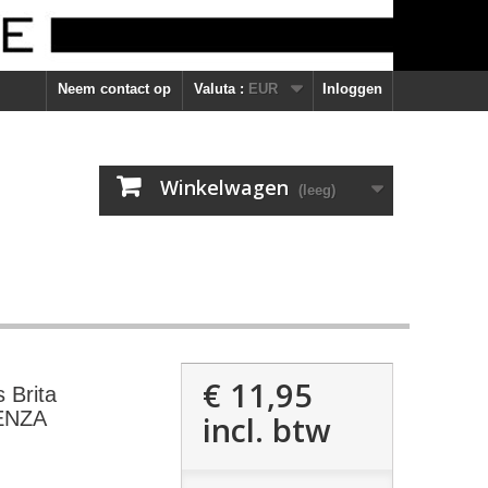
Neem contact op
Valuta :
EUR
Inloggen
Winkelwagen
(leeg)
€ 11,95
 Brita
TENZA
incl. btw