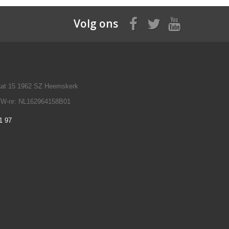
Volg ons
raat 15 1962 SZ Heemskerk
TW-nr: NL162964158B01
1 97