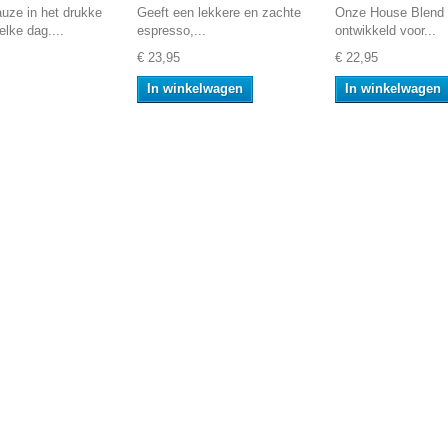
uze in het drukke
Geeft een lekkere en zachte
Onze House Blend i
elke dag....
espresso,...
ontwikkeld voor...
€ 23,95
€ 22,95
In winkelwagen
In winkelwagen