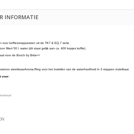
R INFORMATIE
ter voor koffiezetapparaten uit de TK7 & EQ.7 serie.
on filtert 50 l. water (dit staat gelijk aan ca. 400 kopjes koffie).
aal voor de Bosch by Brita<<
kpatroon steekbaarAroma-Ring voor het instellen van de waterhardheid in 3 stappen instelbaar
t voor:
essional
0N