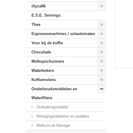
illycaffè
E.S.E. Servings
Thee
Espressomachines / volautomaten
Voor bij de koffie
Chocolade
Melkopschuimers
Waterkokers
Koffiemolens
Onderhoudsmiddelen en
Waterfilters
Ontkalkingsmiddel
Reinigingstabletten en poeders
Melkcircuit Reiniger