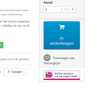
Aantal
dure espressovolautomaat
 tegen kalkafzetting.
an het aroma waardoor
volledig tot zijn recht
In
winkelwagen
r
Toevoegen aan
unten voor dit product.
Verlanglijst
n
Google+