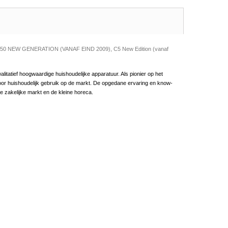
 de F50 NEW GENERATION (VANAF EIND 2009), C5 New Edition (vanaf
litatief hoogwaardige huishoudelijke apparatuur. Als pionier op het
or huishoudelijk gebruik op de markt. De opgedane ervaring en know-
e zakelijke markt en de kleine horeca.