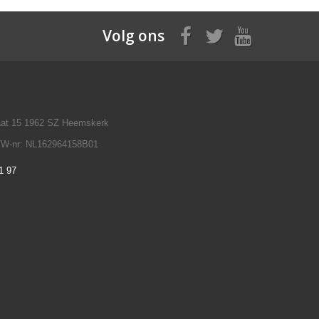
Volg ons
raat 15 1962 SZ Heemskerk
TW-nr: NL162964158B01
1 97