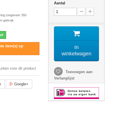
Aantal
tering (ongeveer 350
n gebruik.
ur
te item(s) op
In
winkelwagen
unten voor dit product.
Toevoegen aan
Verlanglijst
n
Google+