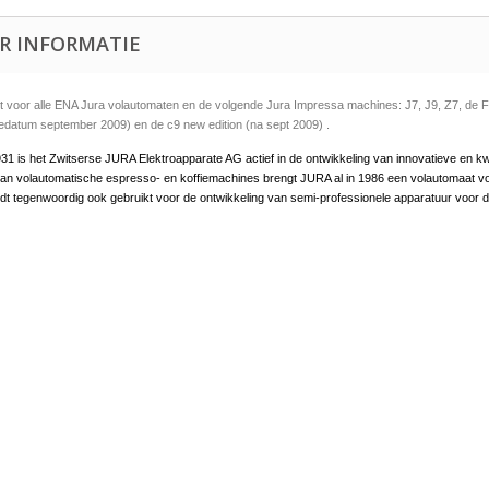
R INFORMATIE
t voor alle ENA Jura volautomaten en de volgende Jura Impressa machines: J7, J9, Z7,
edatum september 2009) en de c9 new edition (na sept 2009) .
31 is het Zwitserse JURA Elektroapparate AG actief in de ontwikkeling van innovatieve en kwa
an volautomatische espresso- en koffiemachines brengt JURA al in 1986 een volautomaat vo
t tegenwoordig ook gebruikt voor de ontwikkeling van semi-professionele apparatuur voor d