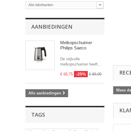
Alle fabrikanten
AANBIEDINGEN
Melkopschuimer
Philips Saeco
De stijlvolle
melkopschuimer heeft...
REC
-25%
€ 66,75
€ 89,00
Wees de 
Alle aanbiedingen
KLA
TAGS