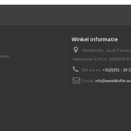
Winkel informatie
Wereldkoffie, Jacob Catsst
ucten
Netherlands KVK-nr: 34330838 B
Bel ons nu:
+31(0)251 - 29 3
E-mail:
info@wereldkoffie.eu