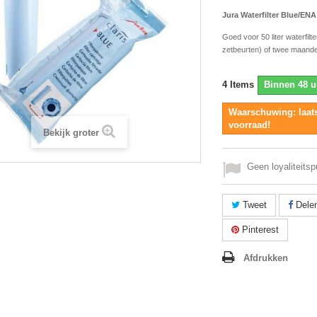
Jura Waterfilter Blue/ENA
Goed voor 50 liter waterfil
zetbeurten) of twee maande
4
Items
Binnen 48 u
Waarschuwing: laats
voorraad!
Bekijk groter
Geen loyaliteitsp
Tweet
Dele
Pinterest
Afdrukken