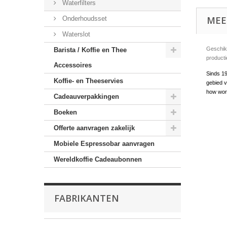
Waterfilters
MEE
Onderhoudsset
Waterslot
Geschik
Barista / Koffie en Thee
producti
Accessoires
Sinds 19
Koffie- en Theeservies
gebied v
how word
Cadeauverpakkingen
Boeken
Offerte aanvragen zakelijk
Mobiele Espressobar aanvragen
Wereldkoffie Cadeaubonnen
FABRIKANTEN