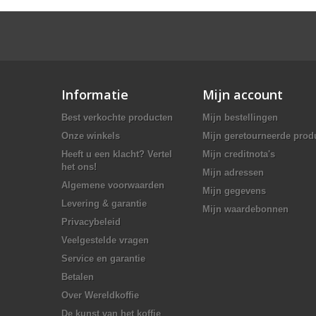
Informatie
Mijn account
Best verkochte producten
Mijn bestellingen
Onze winkels
Mijn geretourneerde prod
Heeft u een klacht? Vertel
Mijn creditnota's
het ons!
Mijn adressen
Algemene voorwaarden
Mijn gegevens
Levering & garantie
Mijn waardebonnen
Privacybeleid
Veelgestelde vragen
Service en garantie
Betalen
Over Wereldkoffie
De kunst van het koffie