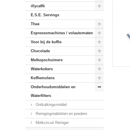
illycaffè
E.S.E. Servings
Thee
Espressomachines / volautomaten
Voor bij de koffie
Chocolade
Melkopschuimers
Waterkokers
Koffiemolens
Onderhoudsmiddelen en
Waterfilters
Ontkalkingsmiddel
Reinigingstabletten en poeders
Melkcircuit Reiniger