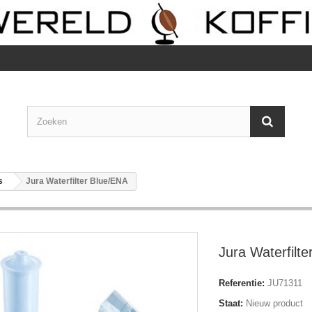
s
Jura Waterfilter Blue/ENA
Jura Waterfilt
Referentie:
JU71311
Staat:
Nieuw product