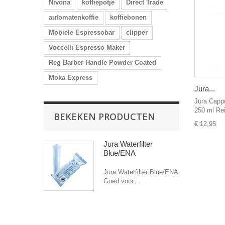
Nivona
koffiepotje
Direct Trade
automatenkoffie
koffiebonen
Mobiele Espressobar
clipper
Voccelli Espresso Maker
Reg Barber Handle Powder Coated
Moka Express
Jura...
Jura Cappu
250 ml Rei
BEKEKEN PRODUCTEN
€ 12,95
Jura Waterfilter
Blue/ENA
Jura Waterfilter Blue/ENA
Goed voor...