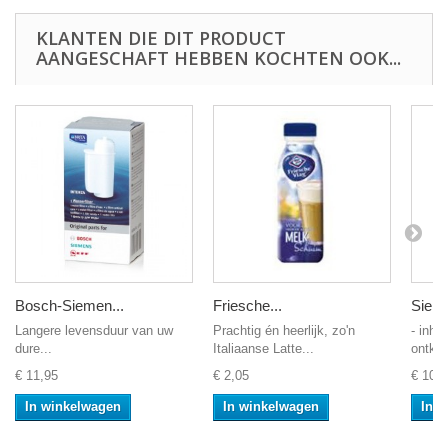
KLANTEN DIE DIT PRODUCT
AANGESCHAFT HEBBEN KOCHTEN OOK...
Bosch-Siemen...
Friesche...
Sieme
Langere levensduur van uw
Prachtig én heerlijk, zo'n
- inho
dure...
Italiaanse Latte...
ontkal
€ 11,95
€ 2,05
€ 10,9
In winkelwagen
In winkelwagen
In 