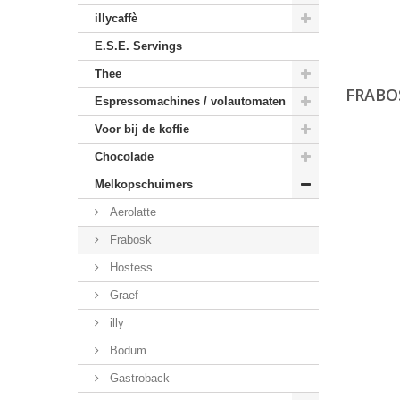
illycaffè
E.S.E. Servings
Thee
FRAB
Espressomachines / volautomaten
Voor bij de koffie
Chocolade
Melkopschuimers
Aerolatte
Frabosk
Hostess
Graef
illy
Bodum
Gastroback