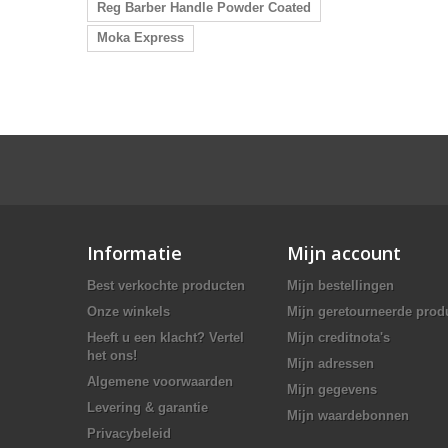
Reg Barber Handle Powder Coated
Moka Express
Informatie
Mijn account
Best verkochte producten
Mijn bestellingen
Onze winkels
Mijn geretourneerde prod
Heeft u een klacht? Vertel
Mijn creditnota's
het ons!
Mijn adressen
Algemene voorwaarden
Mijn gegevens
Levering & garantie
Mijn waardebonnen
Privacybeleid