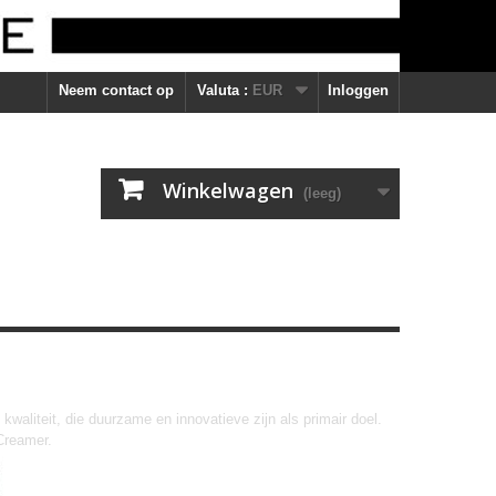
Neem contact op
Valuta :
EUR
Inloggen
Winkelwagen
(leeg)
aliteit, die duurzame en innovatieve zijn als primair doel.
Creamer.