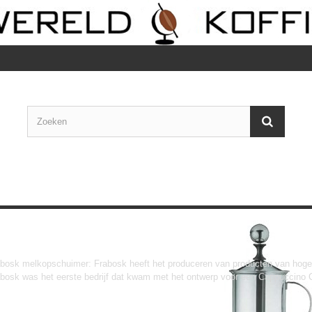
Frabosk
bosk melkopschuimer: Frabosk heeft het produceren van producten van hoge kw
bosk was het eerste bedrijf dat kwam met het ontwerp voor een Cappuccino 