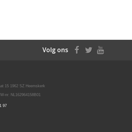
Volg ons
raat 15 1962 SZ Heemskerk
TW-nr: NL162964158B01
1 97