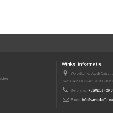
Winkel informatie
Wereldkoffie, Jacob Catsst
ucten
Netherlands KVK-nr: 34330838 B
Bel ons nu:
+31(0)251 - 29 3
E-mail:
info@wereldkoffie.eu