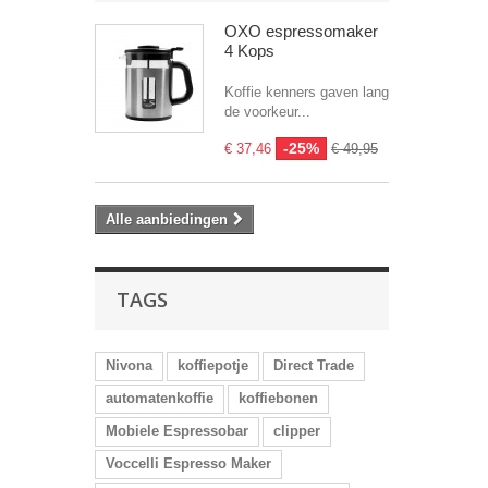
OXO espressomaker
4 Kops
Koffie kenners gaven lang
de voorkeur...
-25%
€ 37,46
€ 49,95
Alle aanbiedingen
TAGS
Nivona
koffiepotje
Direct Trade
automatenkoffie
koffiebonen
Mobiele Espressobar
clipper
Voccelli Espresso Maker