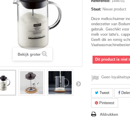
Referentie:
1446-­01
Staat:
Nieuw product
Deze melkschuimer inc
onderzetter van Bodum 
gebruik. Geschikt voo
melk voor latte's, cap
Geeft dik en romig sch
Vaatwasmachinebesten
Bekijk groter
Dit product is niet
Geen loyaliteitsp
Tweet
Dele
Pinterest
Afdrukken