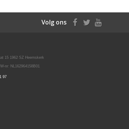
Volg ons
raat 15 1962 SZ Heemskerk
TW-nr: NL162964158B01
1 97