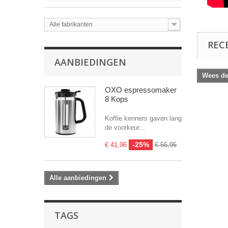
Alle fabrikanten
REC
AANBIEDINGEN
Wees de 
OXO espressomaker
8 Kops
Koffie kenners gaven lang
de voorkeur...
-25%
€ 41,96
€ 55,95
Alle aanbiedingen
TAGS