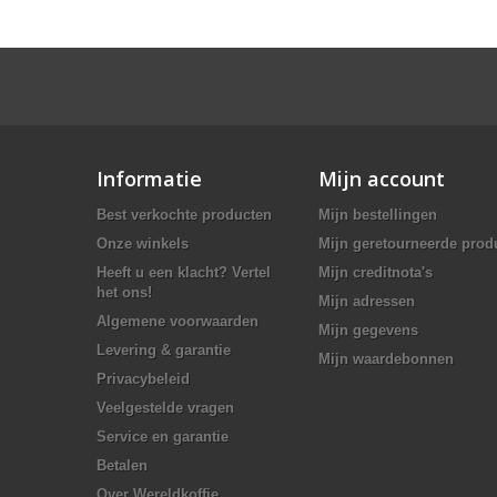
Informatie
Mijn account
Best verkochte producten
Mijn bestellingen
Onze winkels
Mijn geretourneerde prod
Heeft u een klacht? Vertel
Mijn creditnota's
het ons!
Mijn adressen
Algemene voorwaarden
Mijn gegevens
Levering & garantie
Mijn waardebonnen
Privacybeleid
Veelgestelde vragen
Service en garantie
Betalen
Over Wereldkoffie