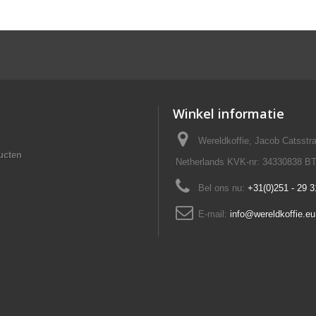
Winkel informatie
Wereldkoffie, Jacob Catsst
ucten
Netherlands KVK-nr: 34330838 B
Bel ons nu:
+31(0)251 - 29 3
E-mail:
info@wereldkoffie.eu