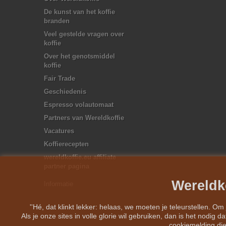
De kunst van het koffie
branden
Veel gestelde vragen over
koffie
Over het genotsmiddel
koffie
Fair Trade
Geschiedenis
Espresso volautomaat
Partners van Wereldkoffie
Vacatures
Koffierecepten
wereldkoffie.eu affiliate
partner pagina
Wereldk
Informatie
''Hé, dat klinkt lekker: helaas, we moeten je teleurstellen. O
Als je onze sites in volle glorie wil gebruiken, dan is het nodi
cookiemelding die