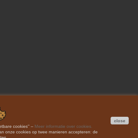
close
etbare cookies''
–
Meer informatie over cookies.
Je kan onze cookies op twee manieren accepteren: de
tes.