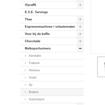
illycaffè
E.S.E. Servings
Thee
Espressomachines / volautomaten
Voor bij de koffie
Chocolade
Melkopschuimers
Aerolatte
Frabosk
Hostess
Graef
illy
Bodum
Gastroback