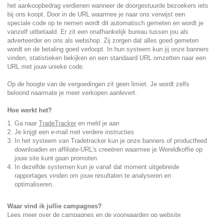
het aankoopbedrag verdienen wanneer de doorgestuurde bezoekers iets
bij ons koopt. Door in de URL waarmee je naar ons verwijst een
speciale code op te nemen wordt dit automatisch gemeten en wordt je
vanzelf uitbetaald. Er zit een onafhankelijk bureau tussen jou als
adverteerder en ons als webshop. Zij zorgen dat alles goed gemeten
wordt en de betaling goed verloopt. In hun systeem kun jij onze banners
vinden, statistieken bekijken en een standaard URL omzetten naar een
URL met jouw unieke code.
Op de hoogte van de vergoedingen zit geen limiet. Je wordt zelfs
beloond naarmate je meer verkopen aanlevert.
Hoe werkt het?
Ga naar
TradeTracker
en meld je aan
Je krijgt een e-mail met verdere instructies
In het systeem van Tradetracker kun je onze banners of productfeed
downloaden en affiliate-URL's creeëren waarmee je Wereldkoffie op
jouw site kunt gaan promoten
In dezelfde systemen kun je vanaf dat moment uitgebreide
rapportages vinden om jouw resultaten te analyseren en
optimaliseren.
Waar vind ik jullie campagnes?
Lees meer over de campagnes en de voorwaarden op website