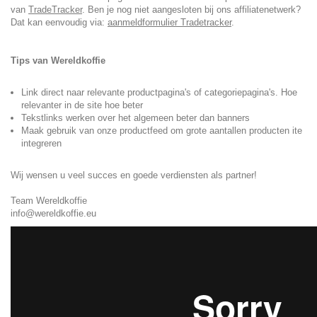
van
TradeTracker
. Ben je nog niet aangesloten bij ons affiliatenetwerk?
Dat kan eenvoudig via:
aanmeldformulier Tradetracker
.
Tips van Wereldkoffie
Link direct naar relevante productpagina's of categoriepagina's. Hoe
relevanter in de site hoe beter
Tekstlinks werken over het algemeen beter dan banners
Maak gebruik van onze productfeed om grote aantallen producten ite
integreren
Wij wensen u veel succes en goede verdiensten als partner!
Team Wereldkoffie
info@wereldkoffie.eu