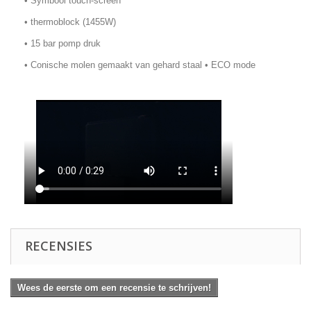
• Symbool touch-screen
• thermoblock (1455W)
• 15 bar pomp druk
• Conische molen gemaakt van gehard staal • ECO mode
RECENSIES
Wees de eerste om een recensie te schrijven!