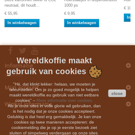
neutraal, dit houdt...
1000 ps
€ 109
€ 55,95
€ 9,95
In 
In winkelwagen
In winkelwagen
Wereldkoffie maakt
Informatie
gebruik van cookies
Informatie
''Hé, dat klinkt lekker: helaas, we moeten je
Mijn account
teleurstellen. Om je zo goed mogelijk te helpen
close
maakt wereldkoffie.eu gebruik van niet eetbare
cookies''
–
Meer informatie over cookies.
Winkel informatie
Als je onze sites in volle glorie wil gebruiken, dan
is het nodig dat je onze cookies accepteert.
Gelukkig is dat heel erg gemakkelijk. Je kan onze
cookies op twee manieren accepteren: de
cookiemelding die je op je eerste bezoek ziet
sluiten of simpelweg verdergaan op onze sites.