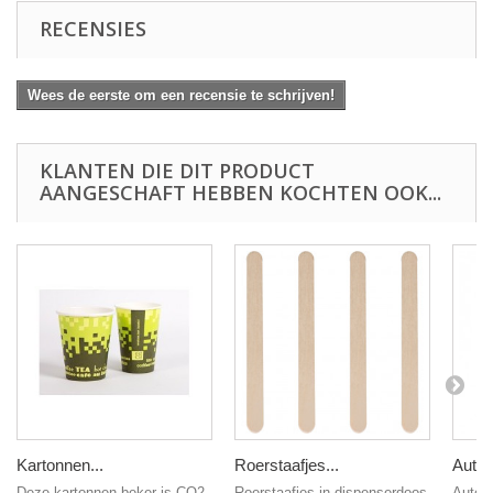
RECENSIES
Wees de eerste om een recensie te schrijven!
KLANTEN DIE DIT PRODUCT
AANGESCHAFT HEBBEN KOCHTEN OOK...
Kartonnen...
Roerstaafjes...
Autom
Deze kartonnen beker is CO2
Roerstaafjes in dispenserdoos
Autom