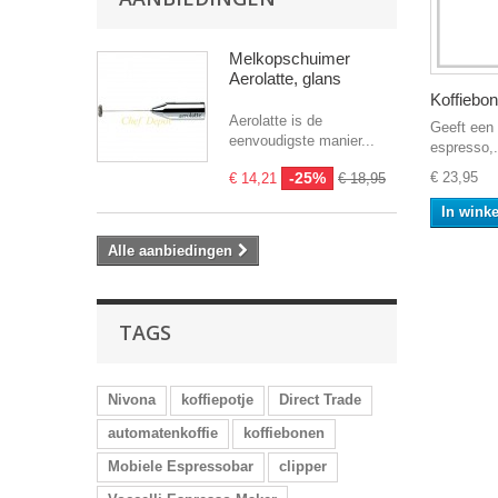
Melkopschuimer
Aerolatte, glans
Koffiebon
Aerolatte is de
Geeft een 
eenvoudigste manier...
espresso,.
-25%
€ 23,95
€ 14,21
€ 18,95
In wink
Alle aanbiedingen
TAGS
Nivona
koffiepotje
Direct Trade
automatenkoffie
koffiebonen
Mobiele Espressobar
clipper