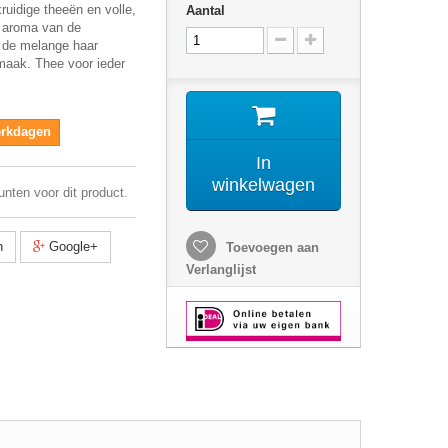
kruidige theeën en volle,
Aantal
t aroma van de
t de melange haar
maak. Thee voor ieder
werkdagen
In
winkelwagen
unten voor dit product.
n
Google+
Toevoegen aan
Verlanglijst