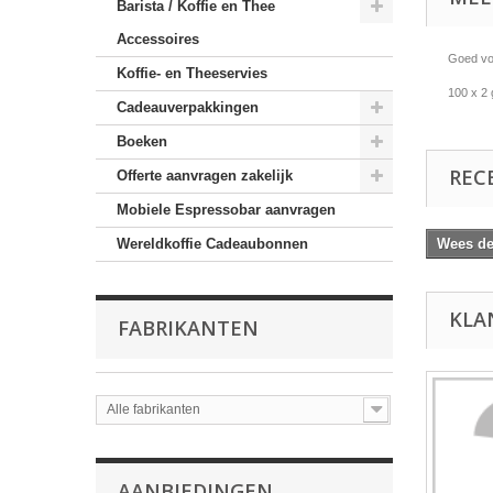
Barista / Koffie en Thee
Accessoires
Goed voo
Koffie- en Theeservies
100 x 2
Cadeauverpakkingen
Boeken
REC
Offerte aanvragen zakelijk
Mobiele Espressobar aanvragen
Wereldkoffie Cadeaubonnen
Wees de 
KLA
FABRIKANTEN
Alle fabrikanten
AANBIEDINGEN