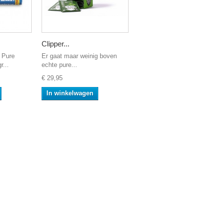
Clipper...
 Pure
Er gaat maar weinig boven
r...
echte pure...
€ 29,95
In winkelwagen