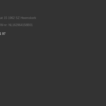
raat 15 1962 SZ Heemskerk
TW-nr: NL162964158B01
1 97