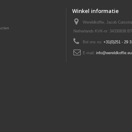
Winkel informatie
Wereldkoffie, Jacob Catsst
ucten
Netherlands KVK-nr: 34330838 B
Bel ons nu:
+31(0)251 - 29 3
E-mail:
info@wereldkoffie.eu