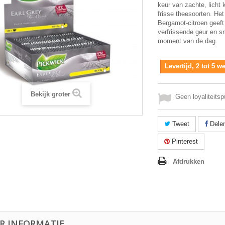
keur van zachte, licht 
frisse theesoorten. He
Bergamot-citroen geef
verfrissende geur en s
moment van de dag.
Levertijd, 2 tot 5 
Bekijk groter
Geen loyaliteitsp
Tweet
Dele
Pinterest
Afdrukken
R INFORMATIE