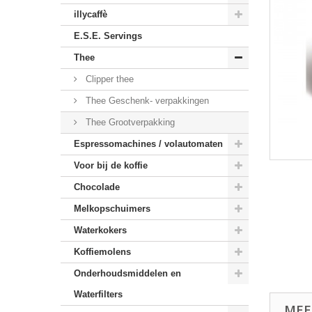
illycaffè
E.S.E. Servings
Thee
Clipper thee
Thee Geschenk- verpakkingen
Thee Grootverpakking
Espressomachines / volautomaten
Voor bij de koffie
Chocolade
Melkopschuimers
Waterkokers
Koffiemolens
Onderhoudsmiddelen en
Waterfilters
MEE