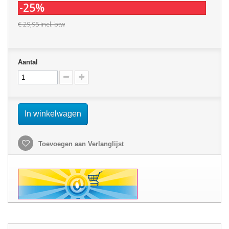
-25%
€ 29,95
incl. btw
Aantal
In winkelwagen
Toevoegen aan Verlanglijst