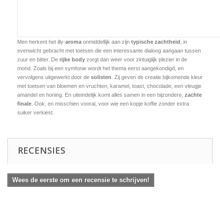
Men herkent het illy-
aroma
onmiddellijk aan zijn
typische zachtheid
, in
evenwicht gebracht met toetsen die een interessante dialoog aangaan tussen
zuur en bitter. De
rijke body
zorgt dan weer voor zintuiglijk plezier in de
mond. Zoals bij een symfonie wordt het thema eerst aangekondigd, en
vervolgens uitgewerkt door de
solisten
. Zij geven de creatie bijkomende kleur
met toetsen van bloemen en vruchten, karamel, toast, chocolade, een vleugje
amandel en honing. En uiteindelijk komt alles samen in een bijzondere,
zachte
finale
. Ook, en misschien vooral, voor wie een kopje koffie zonder extra
suiker verkiest.
RECENSIES
Wees de eerste om een recensie te schrijven!