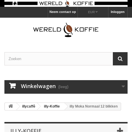
Neem contact op
Inloggen
EUR
Winkelwagen
(leeg)
illycaffè
illy-Koffie
illy Moka Normaal 12 blikken
ILLY-KOFFIE