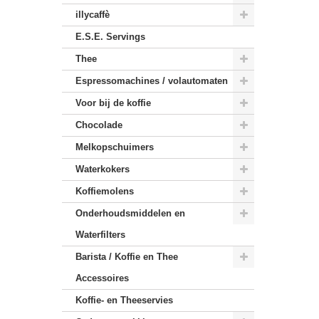
illycaffè
E.S.E. Servings
Thee
Espressomachines / volautomaten
Voor bij de koffie
Chocolade
Melkopschuimers
Waterkokers
Koffiemolens
Onderhoudsmiddelen en
Waterfilters
Barista / Koffie en Thee
Accessoires
Koffie- en Theeservies