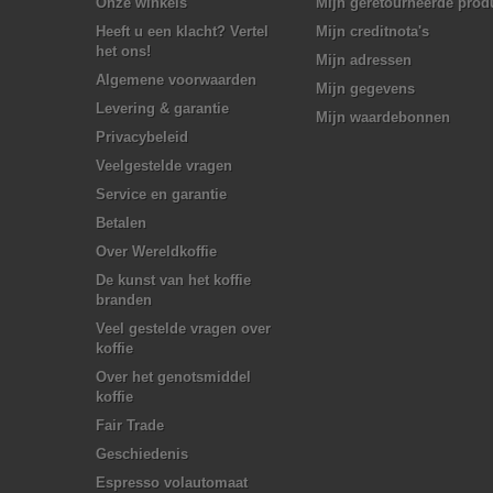
Onze winkels
Mijn geretourneerde prod
Heeft u een klacht? Vertel
Mijn creditnota's
het ons!
Mijn adressen
Algemene voorwaarden
Mijn gegevens
Levering & garantie
Mijn waardebonnen
Privacybeleid
Veelgestelde vragen
Service en garantie
Betalen
Over Wereldkoffie
De kunst van het koffie
branden
Veel gestelde vragen over
koffie
Over het genotsmiddel
koffie
Fair Trade
Geschiedenis
Espresso volautomaat