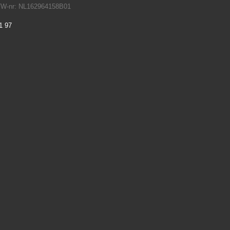
TW-nr: NL162964158B01
1 97