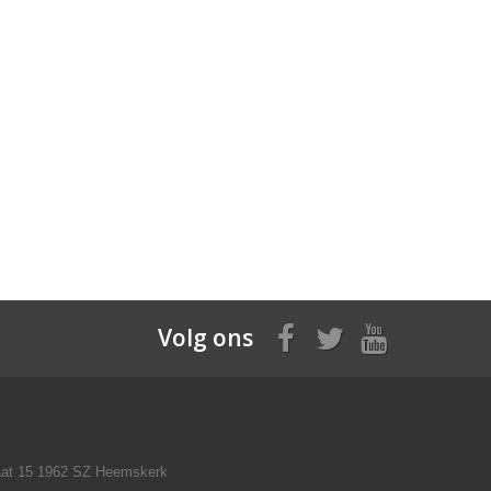
Volg ons
raat 15 1962 SZ Heemskerk