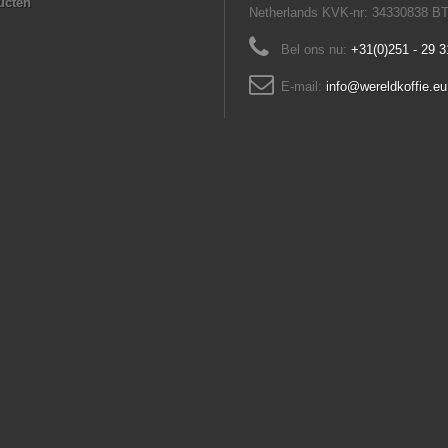
ucten
Netherlands KVK-nr: 34330838 B
Bel ons nu:
+31(0)251 - 29 3
E-mail:
info@wereldkoffie.eu