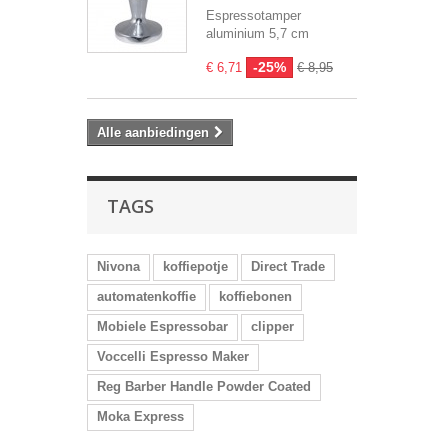
Espressotamper
aluminium 5,7 cm
-25%
€ 6,71
€ 8,95
Alle aanbiedingen
TAGS
Nivona
koffiepotje
Direct Trade
automatenkoffie
koffiebonen
Mobiele Espressobar
clipper
Voccelli Espresso Maker
Reg Barber Handle Powder Coated
Moka Express