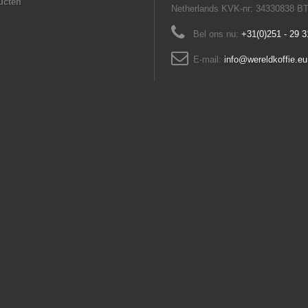
ucten
Netherlands KVK-nr: 34330838 B
Bel ons nu:
+31(0)251 - 29 3
E-mail:
info@wereldkoffie.eu