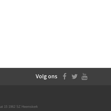
Volg ons
raat 15 1962 SZ Heemskerk