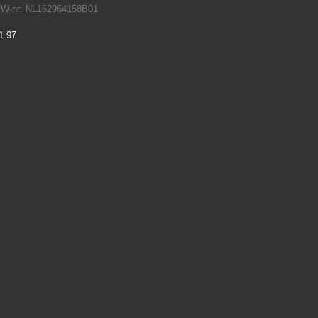
TW-nr: NL162964158B01
1 97