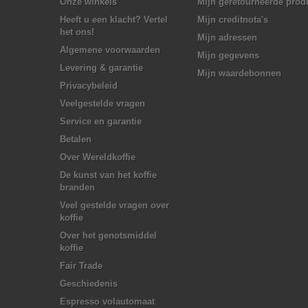
Onze winkels
Mijn geretourneerde prod
Heeft u een klacht? Vertel
Mijn creditnota's
het ons!
Mijn adressen
Algemene voorwaarden
Mijn gegevens
Levering & garantie
Mijn waardebonnen
Privacybeleid
Veelgestelde vragen
Service en garantie
Betalen
Over Wereldkoffie
De kunst van het koffie
branden
Veel gestelde vragen over
koffie
Over het genotsmiddel
koffie
Fair Trade
Geschiedenis
Espresso volautomaat