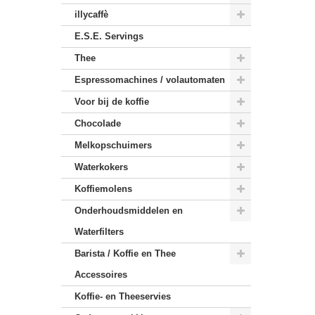
illycaffè
E.S.E. Servings
Thee
Espressomachines / volautomaten
Voor bij de koffie
Chocolade
Melkopschuimers
Waterkokers
Koffiemolens
Onderhoudsmiddelen en
Waterfilters
Barista / Koffie en Thee
Accessoires
Koffie- en Theeservies