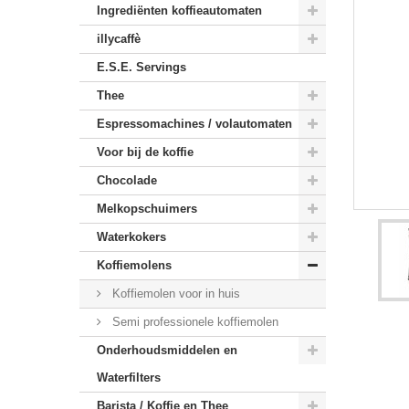
Ingrediënten koffieautomaten
illycaffè
E.S.E. Servings
Thee
Espressomachines / volautomaten
Voor bij de koffie
Chocolade
Melkopschuimers
Waterkokers
Koffiemolens
Koffiemolen voor in huis
Semi professionele koffiemolen
Onderhoudsmiddelen en
Waterfilters
Barista / Koffie en Thee