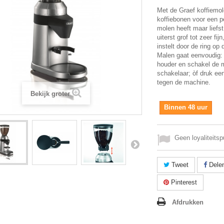
Met de Graef koffiemo
koffiebonen voor een p
molen heeft maar liefs
uiterst grof tot zeer fij
instelt door de ring op
Malen gaat eenvoudig: 
houder en schakel de 
schakelaar; òf druk ee
tegen de machine.
Bekijk groter
Binnen 48 uur
Geen loyaliteitsp
Tweet
Dele
Pinterest
Afdrukken