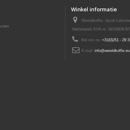
Winkel informatie
Wereldkoffie, Jacob Catsst
ucten
Netherlands KVK-nr: 34330838 B
Bel ons nu:
+31(0)251 - 29 3
E-mail:
info@wereldkoffie.eu