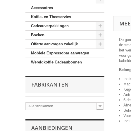
Accessoires
Koffie- en Theeservies
MEE
Cadeauverpakkingen
Boeken
De gema
Offerte aanvragen zakelijk
de sma
het we
Mobiele Espressobar aanvragen
voor g
kabelde
Wereldkoffie Cadeaubonnen
Belang
Inst
FABRIKANTEN
Mach
Kege
Anti
5-de
Afne
Alle fabrikanten
Behu
Voor
Incl
AANBIEDINGEN