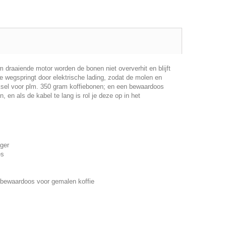
m draaiende motor worden de bonen niet oververhit en blijft
 wegspringt door elektrische lading, zodat de molen en
ksel voor plm. 350 gram koffiebonen; en een bewaardoos
en als de kabel te lang is rol je deze op in het
ager
es
 bewaardoos voor gemalen koffie