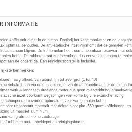
R INFORMATIE
len koffie valt direct in de piston. Dankzij het kegelmaalwerk en de langzaa
ak optimaal behouden. De anti-statische inzet voorkomt dat de gemalen koffie
rkblad schoon blijven. De koffiemolen heeft een afneembaar reservoir met de
emalen koffie. De rubberen mat is afneembaar dus eenvoudig schoon te maken, 
pot aan de onderzijde. Een reinigingsborstel is inclusief.
rijkste kenmerken:
elbare maalgrofheid: van uiterst fijn tot zeer grof (1 tot 40)
ine schakelt aan via de schakelaar; of via de autofunctie achter de pistondr
lmaalwerk & langzaam draaiende motor dus geen oververhitting/ smaakverli
-statische inzet voorkomt wegspringen van koffie t.g.v. elektrische lading
lig schoepenrad bevordert optimale uitvoer van gemalen koffie
embaar transparant reservoir met deksel voor plm. 350 gram koffiebonen; en
izing uit massief aluminium
zien van grote en kleine zeefdrager
usief rubberen mat, kabeldepot en reinigingsborstel