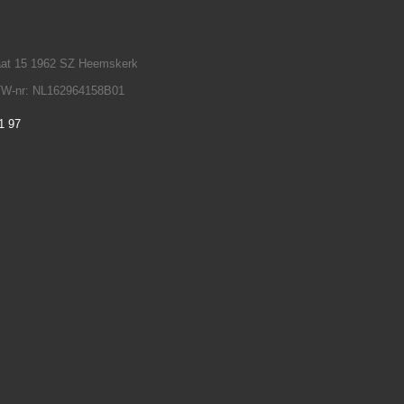
raat 15 1962 SZ Heemskerk
TW-nr: NL162964158B01
1 97