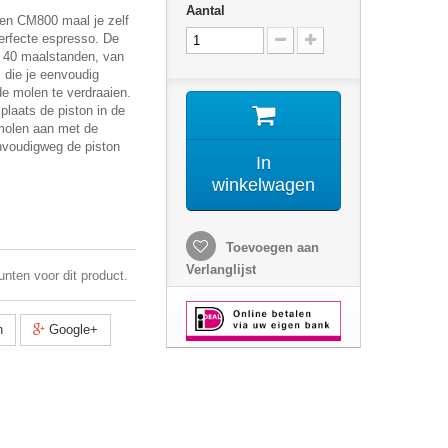
Aantal
len CM800 maal je zelf
erfecte espresso. De
t 40 maalstanden, van
n, die je eenvoudig
 de molen te verdraaien.
plaats de piston in de
molen aan met de
nvoudigweg de piston
In
winkelwagen
Toevoegen aan
Verlanglijst
unten voor dit product.
n
Google+