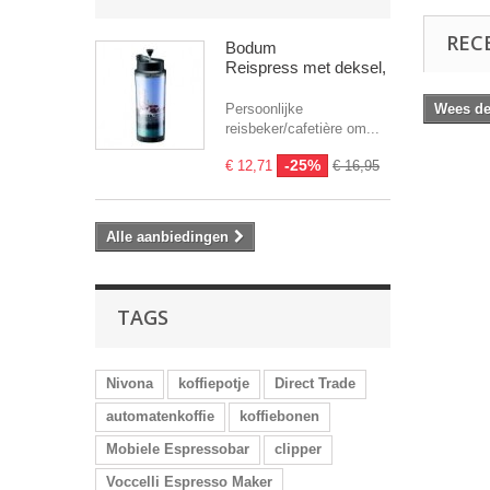
REC
Bodum
Reispress met deksel, 0.45 l
Persoonlijke
Wees de 
reisbeker/cafetière om...
-25%
€ 12,71
€ 16,95
Alle aanbiedingen
TAGS
Nivona
koffiepotje
Direct Trade
automatenkoffie
koffiebonen
Mobiele Espressobar
clipper
Voccelli Espresso Maker