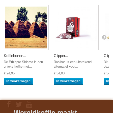
Koffiebonen...
Clipper...
Clippe
De Ethiopïe Sidamo is een
Rooibos is een uitstekend
Dit is
unieke koffie met...
alternatief voor...
deze..
€ 24,95
€ 34,00
€ 34,0
In winkelwagen
In winkelwagen
In 
Wereldkoffie maakt