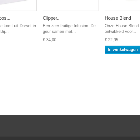
oos...
Clipper...
House Blend
ee komt uit Dorset in
Een zeer fruitige Infusion. De
Onze House Blend i
Bij...
geur samen met...
ontwikkeld voor...
€ 34,00
€ 22,95
In winkelwagen