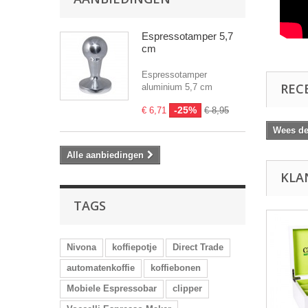
Espressotamper 5,7
cm
Espressotamper
REC
aluminium 5,7 cm
-25%
€ 6,71
€ 8,95
Wees de 
Alle aanbiedingen
KLA
TAGS
Nivona
koffiepotje
Direct Trade
automatenkoffie
koffiebonen
Mobiele Espressobar
clipper