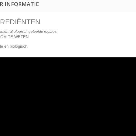
R INFORMATIE
GREDIËNTEN
ënten: Biologisch geteelde rooibos.
 OM TE WETEN
de en biologisch.