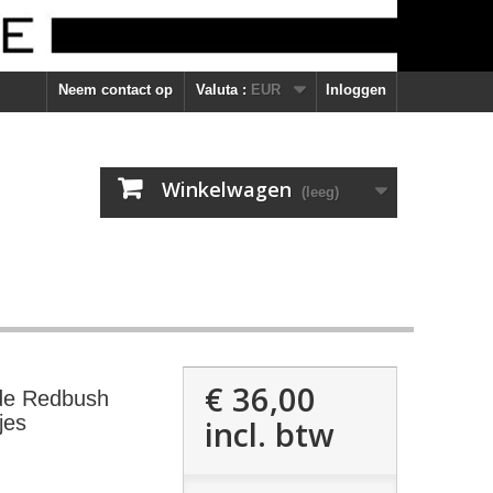
Neem contact op
Valuta :
EUR
Inloggen
Winkelwagen
(leeg)
€ 36,00
ade Redbush
jes
incl. btw