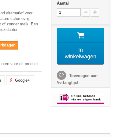
Aantal
nd alternatief voor
ature cafeïnevrij.
t of zonder melk. Een
tioxidanten.
werkdagen
In
winkelwagen
unten voor dit product.
Toevoegen aan
n
Google+
Verlanglijst