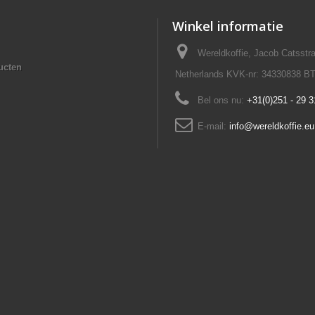
Winkel informatie
Wereldkoffie, Jacob Catsst
ucten
Netherlands KVK-nr: 34330838 B
Bel ons nu:
+31(0)251 - 29 3
E-mail:
info@wereldkoffie.eu