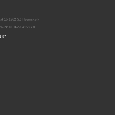
raat 15 1962 SZ Heemskerk
TW-nr: NL162964158B01
1 97