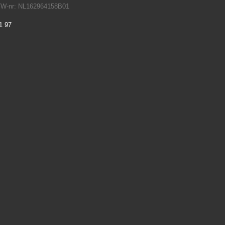
TW-nr: NL162964158B01
1 97