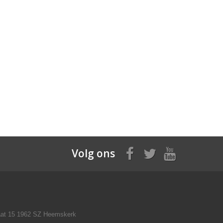
Volg ons
raat 15 1962 SZ Heemskerk