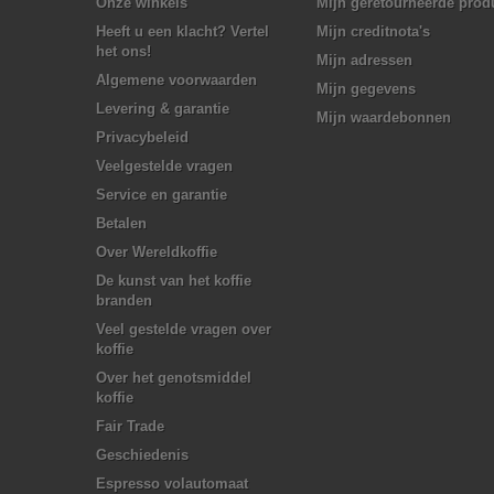
Onze winkels
Mijn geretourneerde prod
Heeft u een klacht? Vertel
Mijn creditnota's
het ons!
Mijn adressen
Algemene voorwaarden
Mijn gegevens
Levering & garantie
Mijn waardebonnen
Privacybeleid
Veelgestelde vragen
Service en garantie
Betalen
Over Wereldkoffie
De kunst van het koffie
branden
Veel gestelde vragen over
koffie
Over het genotsmiddel
koffie
Fair Trade
Geschiedenis
Espresso volautomaat