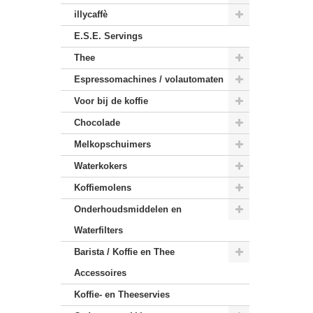
illycaffè
E.S.E. Servings
Thee
Espressomachines / volautomaten
Voor bij de koffie
Chocolade
Melkopschuimers
Waterkokers
Koffiemolens
Onderhoudsmiddelen en
Waterfilters
Barista / Koffie en Thee
Accessoires
Koffie- en Theeservies