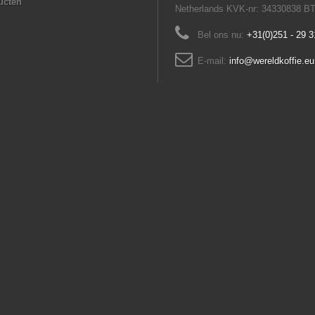
ucten
Netherlands KVK-nr: 34330838 B
Bel ons nu:
+31(0)251 - 29 3
E-mail:
info@wereldkoffie.eu