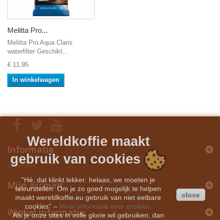
Melitta Pro...
Melitta Pro Aqua Claris
waterfilter Geschikt...
€ 11,95
In winkelwagen
Wereldkoffie maakt
Informatie
gebruik van cookies
Informatie
''Hé, dat klinkt lekker: helaas, we moeten je
Mijn account
teleurstellen. Om je zo goed mogelijk te helpen
close
maakt wereldkoffie.eu gebruik van niet eetbare
cookies''
–
Meer informatie over cookies.
Winkel informatie
Als je onze sites in volle glorie wil gebruiken, dan