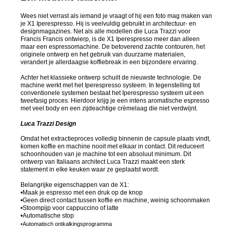
Wees niet verrast als iemand je vraagt of hij een foto mag maken van
je X1 Iperespresso. Hij is veelvuldig gebruikt in architectuur- en
designmagazines. Net als alle modellen die Luca Trazzi voor
Francis Francis ontwierp, is de X1 Iperespresso meer dan alleen
maar een espressomachine. De betoverend zachte contouren, het
originele ontwerp en het gebruik van duurzame materialen,
verandert je allerdaagse koffiebreak in een bijzondere ervaring.
Achter het klassieke ontwerp schuilt de nieuwste technologie. De
machine werkt met het Iperespresso systeem. In tegenstelling tot
conventionele systemen bestaat het Iperespresso systeem uit een
tweefasig proces. Hierdoor krijg je een intens aromatische espresso
met veel body en een zijdeachtige crèmelaag die niet verdwijnt.
Luca Trazzi Design
Omdat het extractieproces volledig binnenin de capsule plaats vindt,
komen koffie en machine nooit met elkaar in contact. Dit reduceert
schoonhouden van je machine tot een absoluut minimum. Dit
ontwerp van Italiaans architect Luca Trazzi maakt een sterk
statement in elke keuken waar ze geplaatst wordt.
Belangrijke eigenschappen van de X1:
•Maak je espresso met een druk op de knop
•Geen direct contact tussen koffie en machine, weinig schoonmaken
•Stoompijp voor cappuccino of latte
•Automatische stop
•Automatisch ontkalkingsprogramma