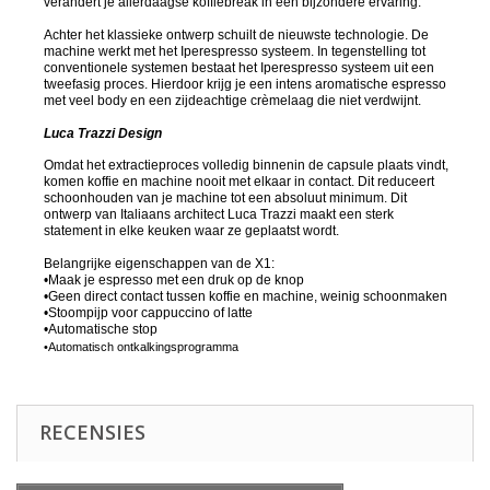
verandert je allerdaagse koffiebreak in een bijzondere ervaring.
Achter het klassieke ontwerp schuilt de nieuwste technologie. De
machine werkt met het Iperespresso systeem. In tegenstelling tot
conventionele systemen bestaat het Iperespresso systeem uit een
tweefasig proces. Hierdoor krijg je een intens aromatische espresso
met veel body en een zijdeachtige crèmelaag die niet verdwijnt.
Luca Trazzi Design
Omdat het extractieproces volledig binnenin de capsule plaats vindt,
komen koffie en machine nooit met elkaar in contact. Dit reduceert
schoonhouden van je machine tot een absoluut minimum. Dit
ontwerp van Italiaans architect Luca Trazzi maakt een sterk
statement in elke keuken waar ze geplaatst wordt.
Belangrijke eigenschappen van de X1:
•Maak je espresso met een druk op de knop
•Geen direct contact tussen koffie en machine, weinig schoonmaken
•Stoompijp voor cappuccino of latte
•Automatische stop
•Automatisch ontkalkingsprogramma
RECENSIES