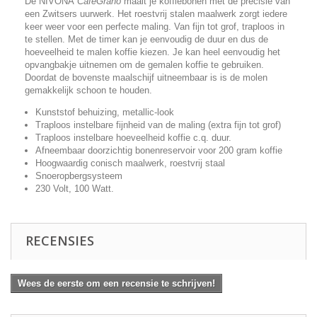
De NIVONA
CafeGrano
maalt je koffiebonen met de precisie van
een Zwitsers uurwerk. Het roestvrij stalen maalwerk zorgt iedere
keer weer voor een perfecte maling. Van fijn tot grof, traploos in
te stellen. Met de timer kan je eenvoudig de duur en dus de
hoeveelheid te malen koffie kiezen. Je kan heel eenvoudig het
opvangbakje uitnemen om de gemalen koffie te gebruiken.
Doordat de bovenste maalschijf uitneembaar is is de molen
gemakkelijk schoon te houden.
Kunststof behuizing, metallic-look
Traploos instelbare fijnheid van de maling (extra fijn tot grof)
Traploos instelbare hoeveelheid koffie c.q. duur.
Afneembaar doorzichtig bonenreservoir voor 200 gram koffie
Hoogwaardig conisch maalwerk, roestvrij staal
Snoeropbergsysteem
230 Volt, 100 Watt.
RECENSIES
Wees de eerste om een recensie te schrijven!