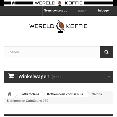
Neem contact op
Inloggen
EUR
Winkelwagen
(leeg)
Koffiemolens
Koffiemolen voor in huis
Nivona
Koffiemolen CafeGrano 130