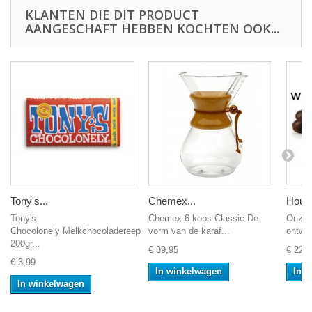
KLANTEN DIE DIT PRODUCT
AANGESCHAFT HEBBEN KOCHTEN OOK...
Tony's...
Chemex...
Hous
Tony's
Chemex 6 kops Classic De
Onze 
Chocolonely Melkchocoladereep
vorm van de karaf...
ontwik
200gr...
€ 39,95
€ 22,9
€ 3,99
In winkelwagen
In 
In winkelwagen