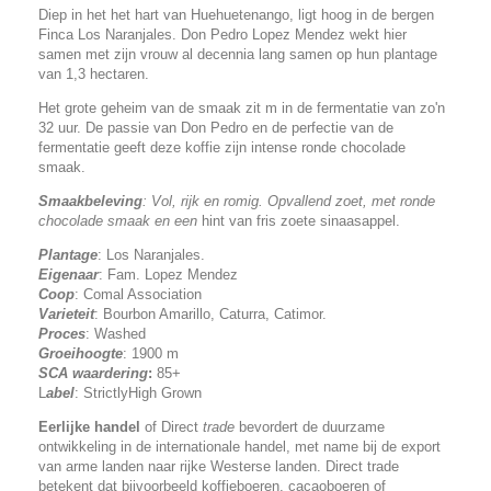
Diep in het het hart van Huehuetenango, ligt hoog in de bergen
Finca Los Naranjales. Don Pedro Lopez Mendez wekt hier
samen met zijn vrouw al decennia lang samen op hun plantage
van 1,3 hectaren.
Het grote geheim van de smaak zit m in de fermentatie van zo'n
32 uur. De passie van Don Pedro en de perfectie van de
fermentatie geeft deze koffie zijn intense ronde chocolade
smaak.
S
maakbeleving
: Vol, rijk en romig. Opvallend zoet, met ronde
chocolade smaak en een
hint van fris zoete sinaasappel.
Plantage
: Los Naranjales.
Eigenaar
: Fam. Lopez Mendez
Coop
: Comal Association
Varieteit
: Bourbon Amarillo, Caturra, Catimor.
Proces
: Washed
Groeihoogte
: 1900 m
SCA
waardering
:
85+
L
abel
: StrictlyHigh Grown
Eerlijke handel
of Direct
trade
bevordert de duurzame
ontwikkeling in de internationale handel, met name bij de export
van arme landen naar rijke Westerse landen. Direct trade
betekent dat bijvoorbeeld koffieboeren, cacaoboeren of