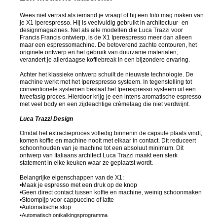
Wees niet verrast als iemand je vraagt of hij een foto mag maken van
je X1 Iperespresso. Hij is veelvuldig gebruikt in architectuur- en
designmagazines. Net als alle modellen die Luca Trazzi voor
Francis Francis ontwierp, is de X1 Iperespresso meer dan alleen
maar een espressomachine. De betoverend zachte contouren, het
originele ontwerp en het gebruik van duurzame materialen,
verandert je allerdaagse koffiebreak in een bijzondere ervaring.
Achter het klassieke ontwerp schuilt de nieuwste technologie. De
machine werkt met het Iperespresso systeem. In tegenstelling tot
conventionele systemen bestaat het Iperespresso systeem uit een
tweefasig proces. Hierdoor krijg je een intens aromatische espresso
met veel body en een zijdeachtige crèmelaag die niet verdwijnt.
Luca Trazzi Design
Omdat het extractieproces volledig binnenin de capsule plaats vindt,
komen koffie en machine nooit met elkaar in contact. Dit reduceert
schoonhouden van je machine tot een absoluut minimum. Dit
ontwerp van Italiaans architect Luca Trazzi maakt een sterk
statement in elke keuken waar ze geplaatst wordt.
Belangrijke eigenschappen van de X1:
•Maak je espresso met een druk op de knop
•Geen direct contact tussen koffie en machine, weinig schoonmaken
•Stoompijp voor cappuccino of latte
•Automatische stop
•Automatisch ontkalkingsprogramma