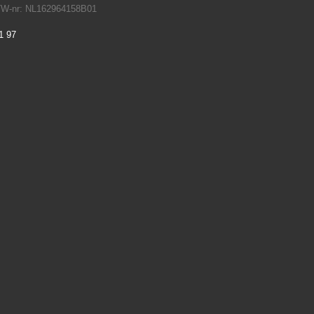
TW-nr: NL162964158B01
1 97