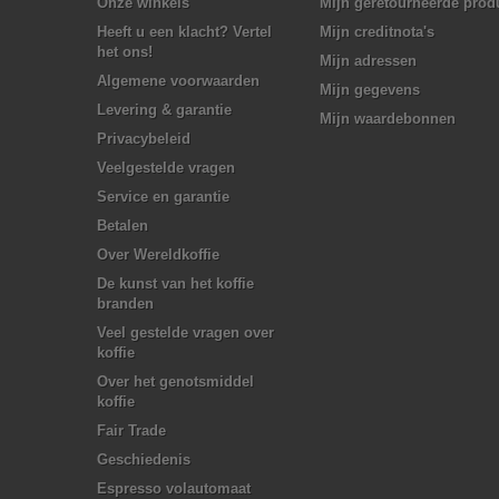
Onze winkels
Mijn geretourneerde prod
Heeft u een klacht? Vertel
Mijn creditnota's
het ons!
Mijn adressen
Algemene voorwaarden
Mijn gegevens
Levering & garantie
Mijn waardebonnen
Privacybeleid
Veelgestelde vragen
Service en garantie
Betalen
Over Wereldkoffie
De kunst van het koffie
branden
Veel gestelde vragen over
koffie
Over het genotsmiddel
koffie
Fair Trade
Geschiedenis
Espresso volautomaat