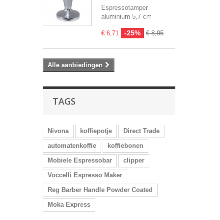
Espressotamper
aluminium 5,7 cm
-25%
€ 6,71
€ 8,95
Alle aanbiedingen
TAGS
Nivona
koffiepotje
Direct Trade
automatenkoffie
koffiebonen
Mobiele Espressobar
clipper
Voccelli Espresso Maker
Reg Barber Handle Powder Coated
Moka Express