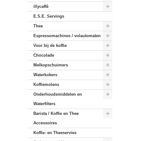
illycaffè
E.S.E. Servings
Thee
Espressomachines / volautomaten
Voor bij de koffie
Chocolade
Melkopschuimers
Waterkokers
Koffiemolens
Onderhoudsmiddelen en
Waterfilters
Barista / Koffie en Thee
Accessoires
Koffie- en Theeservies