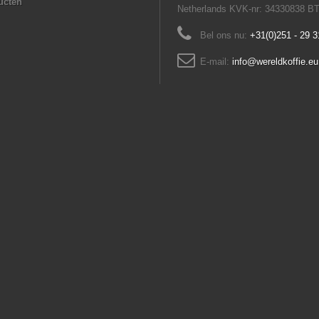
ucten
Netherlands KVK-nr: 34330838 B
Bel ons nu:
+31(0)251 - 29 3
E-mail:
info@wereldkoffie.eu