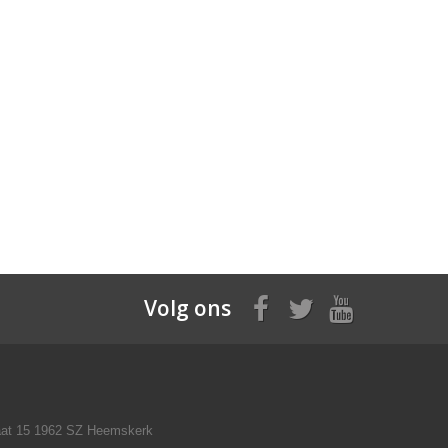
Volg ons
raat 15 1962 SZ Heemskerk